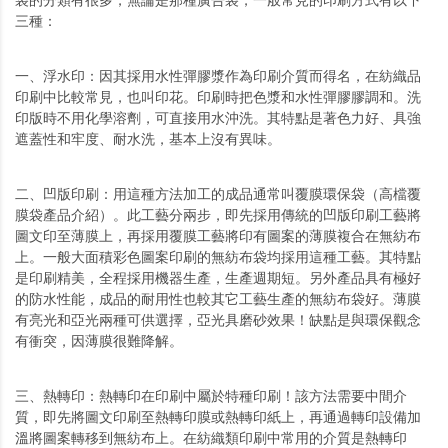
三種：
一、浮水印：因其採用水性彈膠漿作為印刷介質而得名，在紡織品
印刷中比較常見，也叫印花。印刷時把色漿和水性彈膠膠調和。洗
印版時不用化學溶劑，可直接用水沖洗。其特點是著色力好、具強
遮蓋性和牢度、耐水洗，基本上沒有異味。
二、凹版印刷：用這種方法加工的成品通常叫覆膜環保袋（高檔覆
膜袋產品介紹）。此工藝分兩步，即先採用傳統的凹版印刷工藝將
圖文印至薄膜上，再採用覆膜工藝將印有圖案的薄膜複合在無紡布
上。一般大面積彩色圖案印刷的無紡布袋均採用這種工藝。其特點
是印刷精美，全程採用機器生產，生產週期短。另外產品具有極好
的防水性能，成品的耐用性也較其它工藝生產的無紡布袋好。薄膜
有亮光和亞光兩種可供選擇，亞光具磨砂效果！缺點是與環保觀念
有衝突，因薄膜很難降解。
三、熱轉印：熱轉印在印刷中屬於特種印刷！該方法需要中間介
質，即先將圖文印刷至熱轉印膜或熱轉印紙上，再通過轉印設備加
溫將圖案轉移到無紡布上。在紡織類印刷中常用的介質是熱轉印