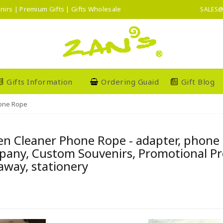
nirs | Premium Gifts | Gifts Wholesale
SALES@
Gifts Information
Ordering Guaid
Gift Blog
one Rope
en Cleaner Phone Rope - adapter, phone 
any, Custom Souvenirs, Promotional Pre
away, stationery