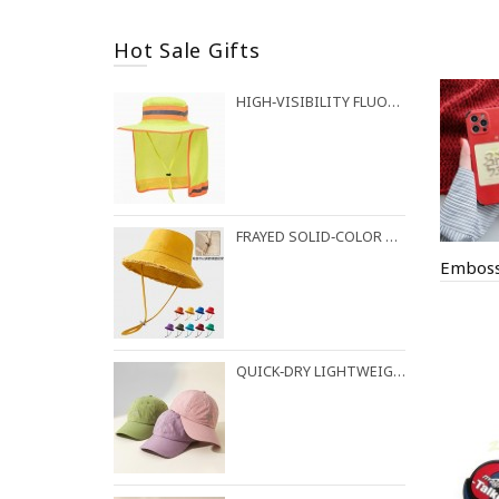
Hot Sale Gifts
HIGH‑VISIBILITY FLUORESCENT BUCKET HAT FOR OUTDOOR WORK
FRAYED SOLID‑COLOR COTTON BUCKET HAT
QUICK‑DRY LIGHTWEIGHT BASEBALL CAP