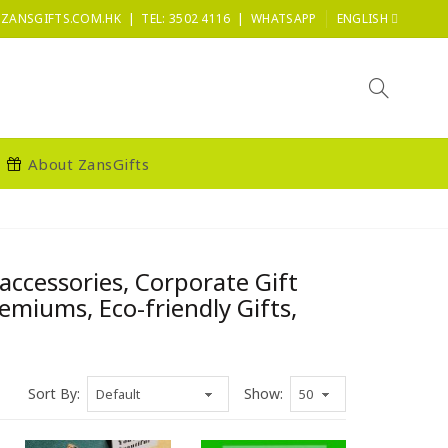
|
|
ZANSGIFTS.COM.HK
TEL: 3502 4116
WHATSAPP
ENGLISH
About ZansGifts
accessories, Corporate Gift
miums, Eco-friendly Gifts,
Sort By:
Show: