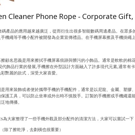
en Cleaner Phone Rope - Corporate Gift,
C數碼產品的應用越來越廣泛，從而衍生出很多智能數碼周邊產品。在眾多
手機繩等手機小配件被開發為企業宣傳禮品。在手機屏幕擦及手機掛繩上，印
。
幕擦顧名思義是用來擦拭手機屏幕痕跡與髒污的小飾品。通常是軟軟的棉花
著現代飾品行業的發展,手機擦在外型設計方面融入了許多現代元素,通常有
色彩艷麗的款式，深受大家喜愛。
則是用來裝飾或者便於攜帶手機的手機配件，通常是以尼龍、金屬、塑膠
的保護工具，可以防止坐車或外出時不慎脫手。訂製的手機擦或手機繩還
廣泛地傳播。
Gifts為大家整理了一些手機外觀及部分配件的清潔方法，大家可以嘗試一下
屏（除了擦乾淨，去劃橫也很重要）