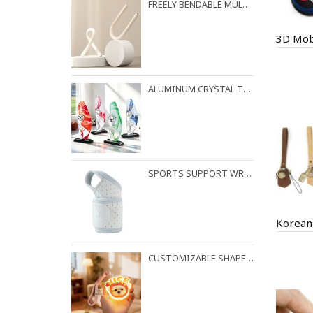
FREELY BENDABLE MULTI-PURPOSE HOOK WITH RANDOM LOCKING FUNCTION
ALUMINUM CRYSTAL TROPHY
SPORTS SUPPORT WRIST STRAP
CUSTOMIZABLE SHAPES AVAILABLE FOR NIGHT LIGHT PENDANTS