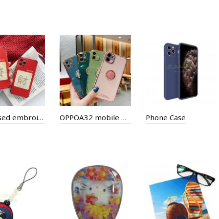
Embossed embroidery phone case
OPPOA32 mobile phone case
Phone Case