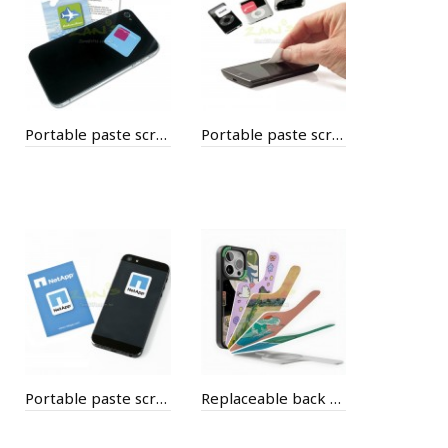
Portable paste screen cleaning
Portable paste screen cleaning
Portable paste screen cleaning
Replaceable back panel magnetic phone case