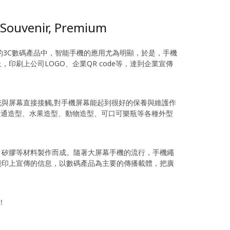
 Souvenir, Premium
的3C數碼產品中，智能手機的應用尤為明顯，於是，手機
刷上公司LOGO、企業QR code等，達到企業宣傳
與屏幕直接接觸,對手機屏幕能起到很好的保養與維護作
卡通造型、水果造型、動物造型、可口可樂瓶等各種外型
、矽膠等材料製作而成。隨著大屏幕手機的流行，手機繩
能印上宣傳的信息，以數碼產品為主要的傳播載體，把廣
！