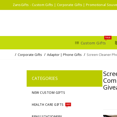
ZansGifts - Custom Gifts | Corporate Gifts | Promotional Souve
SALE
Custom Gifts
Corporate Gifts
Adaptor | Phone Gifts
Screen Cleaner Ph
Scre
CATEGORIES
Comp
Give
NEW CUSTOM GIFTS
HEALTH CARE GIFTS
HOT
PENS|STATIONERY