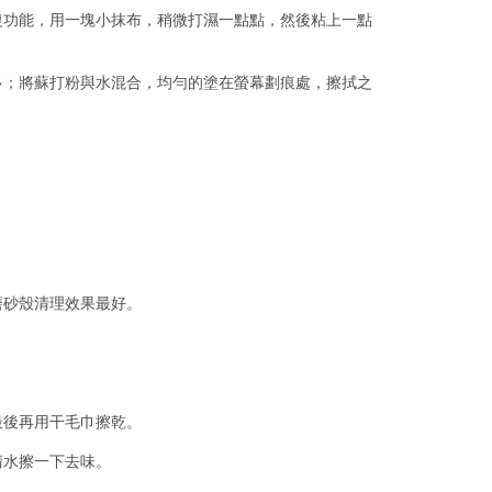
復功能，用一塊小抹布，稍微打濕一點點，然後粘上一點
多；將蘇打粉與水混合，均勻的塗在螢幕劃痕處，擦拭之
磨砂殼清理效果最好。
最後再用干毛巾擦乾。
清水擦一下去味。