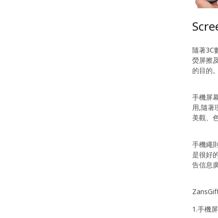
Scre
隨著3
熒屏擦及
的目的
手機屏
用,隨
美觀、
手機繩
是很好
告信息
Zans
1.手機