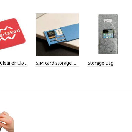
Screen Cleaner Cloth
SIM card storage box with eject pin
Storage Bag