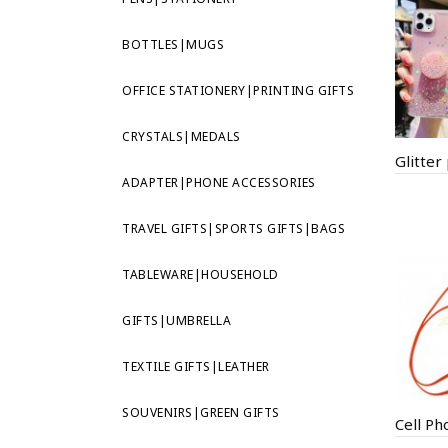
BOTTLES|MUGS
OFFICE STATIONERY|PRINTING GIFTS
CRYSTALS|MEDALS
Glitter
ADAPTER|PHONE ACCESSORIES
TRAVEL GIFTS|SPORTS GIFTS|BAGS
TABLEWARE|HOUSEHOLD
GIFTS|UMBRELLA
TEXTILE GIFTS|LEATHER
SOUVENIRS|GREEN GIFTS