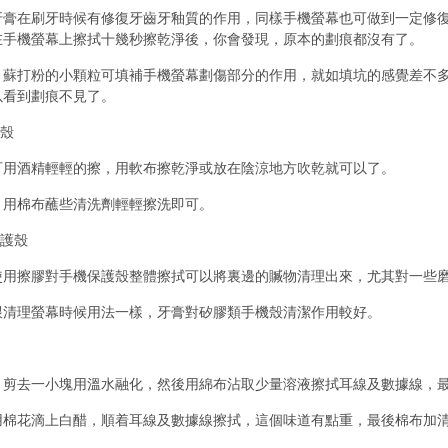
牙膏在刷牙時候有修復牙齒牙釉質的作用，同樣手機螢幕也可做到一定修
在手機螢幕上擦拭十幾秒擦乾淨後，你會發現，原本的劃痕都沒有了。
：蘇打粉的小顆粒可填補手機螢幕劃傷部分的作用，就如填坑的感覺差不
以看到劃痕不見了。
後殼
可用酒精輕輕的擦，用軟布擦乾淨或放在陰涼地方吹乾就可以了。
：用棉布蘸些清洗劑輕輕擦洗即可。
保護殼
使用擦膠對手機保護殼整體擦拭可以將裏邊的贓物清理出來，尤其對一些
跟清理螢幕時候用法一樣，牙膏對矽膠類手機殼清潔作用較好。
：剪去一小塊用溫水融化，然後用綿布沾取少量溶液擦拭耳線及數據線，
用棉花滴上白醋，順着耳線及數據線擦拭，這個味道有點重，最後棉布加