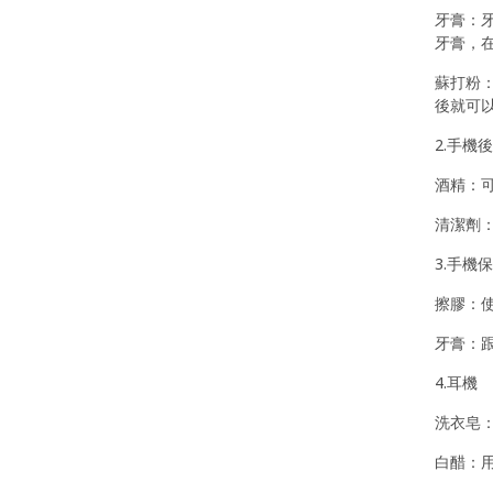
牙膏：
牙膏，
蘇打粉
後就可
2.手機
酒精：
清潔劑
3.手機
擦膠：
牙膏：
4.耳機
洗衣皂
白醋：