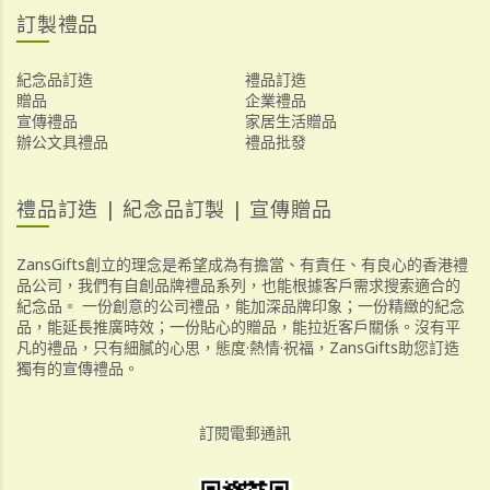
訂製禮品
紀念品訂造
禮品訂造
贈品
企業禮品
宣傳禮品
家居生活贈品
辦公文具禮品
禮品批發
禮品訂造 | 紀念品訂製 | 宣傳贈品
ZansGifts創立的理念是希望成為有擔當、有責任、有良心的香港禮
品公司，我們有自創品牌禮品系列，也能根據客戶需求搜索適合的
紀念品。 一份創意的公司禮品，能加深品牌印象；一份精緻的紀念
品，能延長推廣時效；一份貼心的贈品，能拉近客戶關係。沒有平
凡的禮品，只有細膩的心思，態度·熱情·祝福，ZansGifts助您訂造
獨有的宣傳禮品。
訂閱電郵通訊