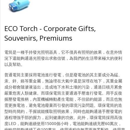
ECO Torch - Corporate Gifts,
Souvenirs, Premiums
電筒是一種手持發光照明器具，它不僅具有照明的效果，在意外情
況下還能夠通過光照發出求救信號，為我們的生活帶來極大的便利
以及幫助。
普通電筒主要採用電池進行發電，但是廢電池的其主要成分為錳、
汞、鋅、鉻等重金屬，無論埋在大氣中還是深埋在地下，其重金屬
成分都會隨滲液溢出，造成地下水和土壤的污染，通過日積月累會
嚴重危害人類健康。而環保電筒主要通過手壓進行發電。用手反復
握壓發電推柄，內置機械轉動產生電能，不但節約能源，而且也無
需更換電池，避免電池廢棄而引發的環境污染問題。環保電筒的造
型時尚簡約，手握就能獲取照明效果，同時也能夠通過手壓發電的
過程增強手部的握力，起到健康的功效。此外，環保電筒採用高強
度LED，能夠連續使用15000個小時，電池能夠連續充壓60萬次，
齒輪箱能夠連續工作100萬次，使用過程中無需更換零配件，使用壽