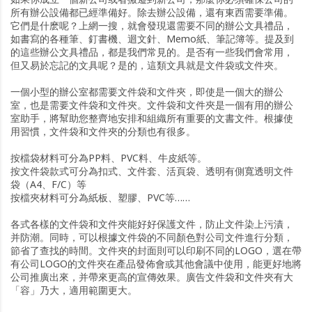
所有辦公設備都已經準備好。除去辦公設備，還有東西需要準備。
它們是什麽呢？上網一搜，就會發現還需要不同的辦公文具禮品，
如書寫的各種筆、釘書機、迴文針、Memo紙、筆記簿等。提及到
的這些辦公文具禮品，都是我們常見的。是否有一些我們會常用，
但又易於忘記的文具呢？是的，這類文具就是文件袋或文件夾。
一個小型的辦公室都需要文件袋和文件夾，即使是一個大的辦公
室，也是需要文件袋和文件夾。文件袋和文件夾是一個有用的辦公
室助手，將幫助您整齊地安排和組織所有重要的文書文件。根據使
用習慣，文件袋和文件夾的分類也有很多。
按檔袋材料可分為PP料、PVC料、牛皮紙等。
按文件袋款式可分為扣式、文件套、活頁袋、透明有側寬透明文件
袋（A4、F/C）等
按檔夾材料可分為紙板、塑膠、PVC等……
各式各樣的文件袋和文件夾能好好保護文件，防止文件染上污漬，
并防潮。同時，可以根據文件袋的不同顏色對公司文件進行分類，
節省了查找的時間。文件夾的封面則可以印刷不同的LOGO，選在帶
有公司LOGO的文件夾在產品發佈會或其他會議中使用，能更好地將
公司推廣出來，并帶來更高的宣傳效果。廣告文件袋和文件夾有大
「容」乃大，適用範圍更大。