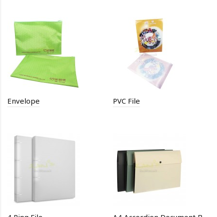
Envelope
PVC File