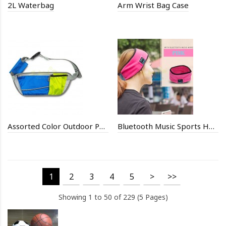
2L Waterbag
Arm Wrist Bag Case
Assorted Color Outdoor Pocket
Bluetooth Music Sports Headband
1
2
3
4
5
>
>>
Showing 1 to 50 of 229 (5 Pages)