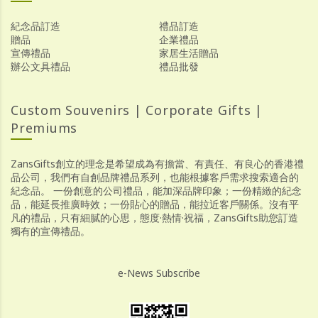
紀念品訂造
禮品訂造
贈品
企業禮品
宣傳禮品
家居生活贈品
辦公文具禮品
禮品批發
Custom Souvenirs | Corporate Gifts |
Premiums
ZansGifts創立的理念是希望成為有擔當、有責任、有良心的香港禮
品公司，我們有自創品牌禮品系列，也能根據客戶需求搜索適合的
紀念品。 一份創意的公司禮品，能加深品牌印象；一份精緻的紀念
品，能延長推廣時效；一份貼心的贈品，能拉近客戶關係。沒有平
凡的禮品，只有細膩的心思，態度·熱情·祝福，ZansGifts助您訂造
獨有的宣傳禮品。
e-News Subscribe