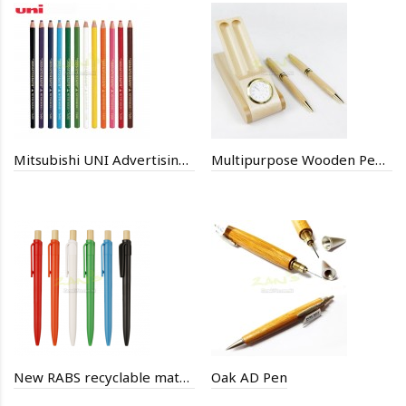
Mitsubishi UNI Advertising Pen
Multipurpose Wooden Pen and Pencil Stand with Quartz Clock
New RABS recyclable material GRS environmentally friendly bamboo, wood, plastic promotion ballpoint pen
Oak AD Pen