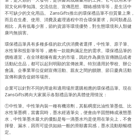
習文化科學知識、交流信息、宣傳思想、聯絡感情等等，是生活中
不可缺少的文化用品。 ZansGifts推出的環保禮品筆不但質量上乘，
而且在生產、使用、消費及處理過程中符合環保要求，與同類產品
相比，具有低毒少害，節約資源等環境優勢，對生態環境和人類健
康均無損害。
環保禮品筆具有多種多樣的款式供消費者選擇，中性筆、原子筆、
水性筆和投影筆等等，總有一款能夠滿足您的需求。環保禮品筆的
價格適宜，在全球都擁有龐大的市場，因此作為廣告宣傳贈品或者
活動紀念品，都可以起到明顯的宣傳效果。特別適用於學校、辦公
會議、企事業單位促銷宣傳活動、親友之間的饋贈、節日慶典活動
宣傳和廣告促銷等場所。
企業可以針對不同的用途和適用場所選購相應的環保禮品筆。現在
ZansGifts將向大家展示各類禮品筆的具體使用情況：
①中性筆。中性筆內裝一種有機溶劑，其黏稠度比油性筆墨低、比
水性筆墨稠，當書寫時，墨水經過筆尖，便會由半固態轉成液態墨
水，中性筆墨水最大的優點是每一滴墨水均是使用在筆尖上，不會
揮發、漏水，因而可提供如絲一般的滑順書寫感，墨水流動順暢穩
定。