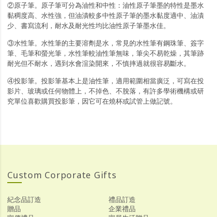
②原子筆。原子筆可分為油性和中性：油性原子筆墨的特性是墨水
黏稠度高、水性強，但油漬較多中性原子筆的墨水黏度適中、油漬
少、書寫流利，耐水及耐光性均比油性原子筆墨水佳。
③水性筆。水性筆的主要溶劑是水，常見的水性筆有鋼珠筆、簽字
筆、毛筆和螢光筆，水性筆較油性筆無味，筆尖不易乾燥，其筆跡
耐光但不耐水，遇到水會渲染開來，不慎摔過就很容易斷水。
④投影筆。投影筆基本上是油性筆，適用範圍相當廣泛，可寫在投
影片、玻璃或任何物體上，不掉色、不脫落，有許多學術機構或研
究單位喜歡購買投影筆，因它可在燒杯或試管上做記號。
Custom Corporate Gifts
紀念品訂造
禮品訂造
贈品
企業禮品