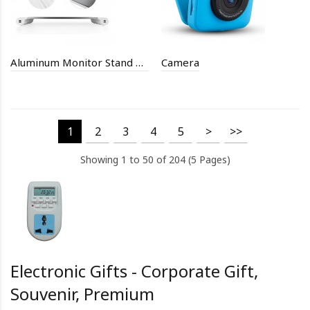
Aluminum Monitor Stand Riser with 4 USB Charging Ports
Camera
1
2
3
4
5
>
>>
Showing 1 to 50 of 204 (5 Pages)
Electronic Gifts - Corporate Gift,
Souvenir, Premium