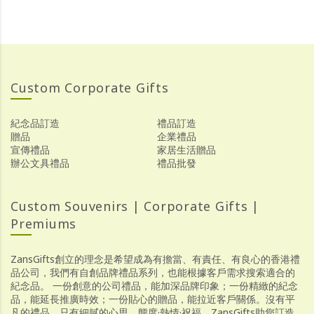
Custom Corporate Gifts
紀念品訂造
禮品訂造
贈品
企業禮品
宣傳禮品
家居生活贈品
辦公文具禮品
禮品批發
Custom Souvenirs | Corporate Gifts |
Premiums
ZansGifts創立的理念是希望成為有擔當、有責任、有良心的香港禮
品公司，我們有自創品牌禮品系列，也能根據客戶需求搜索適合的
紀念品。 一份創意的公司禮品，能加深品牌印象；一份精緻的紀念
品，能延長推廣時效；一份貼心的贈品，能拉近客戶關係。沒有平
凡的禮品，只有細膩的心思，態度·熱情·祝福，ZansGifts助您訂造