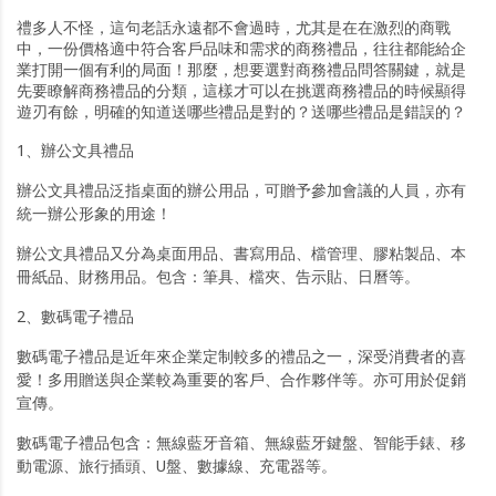
禮多人不怪，這句老話永遠都不會過時，尤其是在在激烈的商戰
中，一份價格適中符合客戶品味和需求的商務禮品，往往都能給企
業打開一個有利的局面！那麼，想要選對商務禮品問答關鍵，就是
先要瞭解商務禮品的分類，這樣才可以在挑選商務禮品的時候顯得
遊刃有餘，明確的知道送哪些禮品是對的？送哪些禮品是錯誤的？
1、辦公文具禮品
辦公文具禮品泛指桌面的辦公用品，可贈予參加會議的人員，亦有
統一辦公形象的用途！
辦公文具禮品又分為桌面用品、書寫用品、檔管理、膠粘製品、本
冊紙品、財務用品。包含：筆具、檔夾、告示貼、日曆等。
2、數碼電子禮品
數碼電子禮品是近年來企業定制較多的禮品之一，深受消費者的喜
愛！多用贈送與企業較為重要的客戶、合作夥伴等。亦可用於促銷
宣傳。
數碼電子禮品包含：無線藍牙音箱、無線藍牙鍵盤、智能手錶、移
動電源、旅行插頭、U盤、數據線、充電器等。