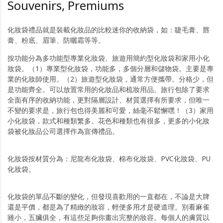
Souvenirs, Premiums
化妝袋禮品就是裝載化妝品的比較迷你的收納袋，如：睫毛膏、唇
膏、粉底、眉筆、防曬霜等等。
按功能分為多功能型專業化妝袋、旅遊用簡約型化妝袋和家用小化
妝袋。（1）專業型化妝袋，功能多，多個分層和儲物袋。主要是專
業的化妝師使用。（2）旅遊型化妝袋，通常方便攜帶。分格少，但
是功能齊全。可以放置常用的化妝品和梳妝用品。旅行包除了要求
全面有序的收納功能，更對隔層設計、材質選擇有所要求，但唯一
不變的要求是，旅行包也得美麗和可愛，絲毫不鬆懈嘿！（3）家用
小化妝袋，款式和種類繁多。花色和種類也有很多，更多的小化妝
袋被化妝品公司選擇作為宣傳禮品。
化妝袋按材質分為：尼龍布化妝袋、棉布化妝袋、PVC化妝袋、PU
化妝袋。
化妝袋的單品不斷的變化，但發現喜歡用的一直都在，不論是大牌
還是平價，都是為了精緻的妝容，輕便多用才是硬道理。別看麻雀
雖小，五臟俱全，有這些足夠你畫出完整的妝容。每個人的膚質以