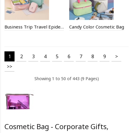
Business Trip Travel Epidemic Prevention Kit
Candy Color Cosmetic Bag
1
2
3
4
5
6
7
8
9
>
>>
Showing 1 to 50 of 443 (9 Pages)
Cosmetic Bag - Corporate Gifts,