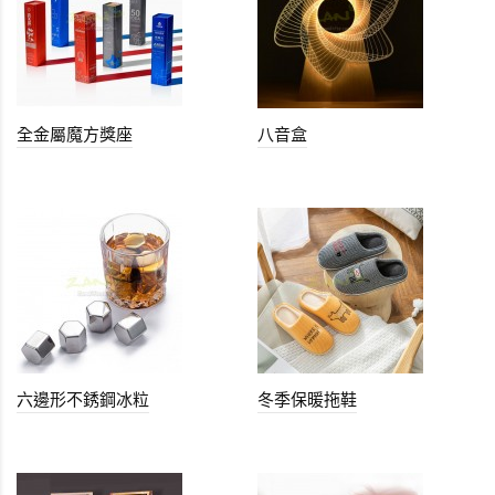
全金屬魔方獎座
八音盒
六邊形不銹鋼冰粒
冬季保暖拖鞋