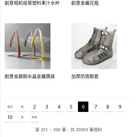
創意相机吸管塑料果汁水杯
創意金屬花瓶
創意金銀銅水晶金屬獎座
加厚防雨鞋套
<<
<
2
3
4
5
6
7
8
9
10
>
>>
第 251 ~ 300 筆，共 20003 筆資料