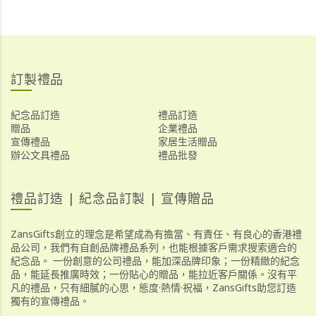
訂製禮品
紀念品訂造
禮品訂造
贈品
企業禮品
宣傳禮品
家居生活贈品
辦公文具禮品
禮品批發
禮品訂造 | 紀念品訂製 | 宣傳贈品
ZansGifts創立的理念是希望成為有擔當、有責任、有良心的香港禮
品公司，我們有自創品牌禮品系列，也能根據客戶需求搜索適合的
紀念品。 一份創意的公司禮品，能加深品牌印象；一份精緻的紀念
品，能延長推廣時效；一份貼心的贈品，能拉近客戶關係。沒有平
凡的禮品，只有細膩的心思，態度·熱情·祝福，ZansGifts助您訂造
獨有的宣傳禮品。