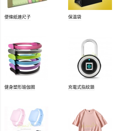
便條紙連尺子
保温袋
健身塑形瑜伽圈
充電式指紋鎖