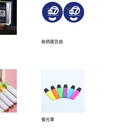
無柄廣告扇
螢光筆