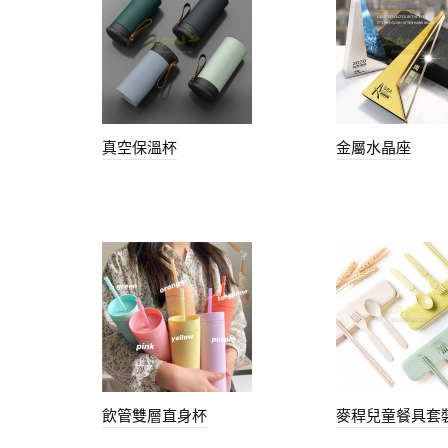
真空保溫杯
金屬水晶座
飲管雙層直身杯
麥稈兒童餐具套