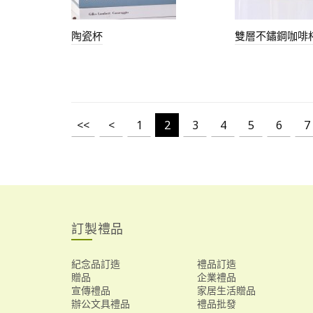
陶瓷杯
雙層不鏽鋼咖啡
<<
<
1
2
3
4
5
6
7
訂製禮品
紀念品訂造
禮品訂造
贈品
企業禮品
宣傳禮品
家居生活贈品
辦公文具禮品
禮品批發