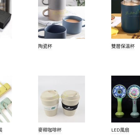
陶瓷杯
雙層保溫杯
裝
麥稈咖啡杯
LED風扇