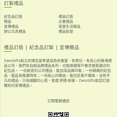
訂製禮品
紀念品訂造
禮品訂造
贈品
企業禮品
宣傳禮品
家居生活贈品
辦公文具禮品
禮品批發
禮品訂造 | 紀念品訂製 | 宣傳贈品
ZansGifts創立的理念是希望成為有擔當、有責任、有良心的香港禮
品公司，我們有自創品牌禮品系列，也能根據客戶需求搜索適合的
紀念品。 一份創意的公司禮品，能加深品牌印象；一份精緻的紀念
品，能延長推廣時效；一份貼心的贈品，能拉近客戶關係。沒有平
凡的禮品，只有細膩的心思，態度·熱情·祝福，ZansGifts助您訂造
獨有的宣傳禮品。
訂閱電郵通訊