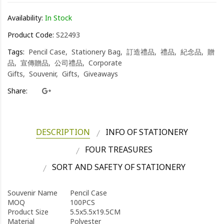
Availability:
In Stock
Product Code:
S22493
Tags:
Pencil Case
Stationery Bag
訂造禮品
禮品
紀念品
贈
品
宣傳贈品
公司禮品
Corporate
Gifts
Souvenir
Gifts
Giveaways
Share:
DESCRIPTION
INFO OF STATIONERY
FOUR TREASURES
SORT AND SAFETY OF STATIONERY
Souvenir Name
Pencil Case
MOQ
100PCS
Product Size
5.5x5.5x19.5CM
Material
Polyester