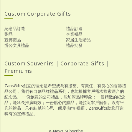
Custom Corporate Gifts
紀念品訂造
禮品訂造
贈品
企業禮品
宣傳禮品
家居生活贈品
辦公文具禮品
禮品批發
Custom Souvenirs | Corporate Gifts |
Premiums
ZansGifts創立的理念是希望成為有擔當、有責任、有良心的香港禮
品公司，我們有自創品牌禮品系列，也能根據客戶需求搜索適合的
紀念品。 一份創意的公司禮品，能加深品牌印象；一份精緻的紀念
品，能延長推廣時效；一份貼心的贈品，能拉近客戶關係。沒有平
凡的禮品，只有細膩的心思，態度·熱情·祝福，ZansGifts助您訂造
獨有的宣傳禮品。
e-News Subscribe