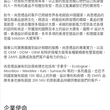
窩心，欣賞和方便使用等等，以正面的態度去關心他們自己和身邊
的人。所有的產品不但醒目有型，而且又能兼顧到它們的實用性。
如今，尚思禮品的客戶已跨越世界各地超過30個國家。尚思禮品的
理念和產品是跨文化，跨語言，跨風俗和跨習慣的橋樑。產品的豐
富創意，在過去獲授多個設計大獎，卓越的創新能力受到各式各樣
的認同和肯定。所獲授的國際及本土的設計大獎有，國際 iF 設計大
獎，香港設計師協會獎，多年多項的香港至營設計獎，和德國法蘭
克福 Solution 大獎等等。
隨著公司業務擴展到設計相關的服務，尚思禮品的專業實力，以及
在 OEM，ODM，OBM 和特許授權方面等各種範疇都有豐富經驗，
使 ZAN’S 品牌成為我們客戶最有力的信心。
尚思禮品擁有的註冊商標也包括有"手牽手"，Ecologear，
MooMoo，MeeMee，Kati，SurreaLife 等的一系列產品，也在不
同國家擁有超過 100 項以上的外觀、設計專利和商標，而 ZAN’S 品
牌本身也擁有超過 200 SKU 的原創產品持續供應給我們的客戶。
企業使命