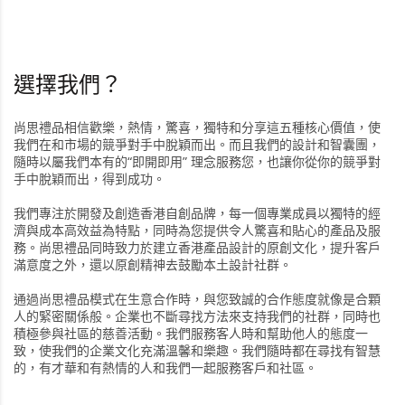
選擇我們？
尚思禮品相信歡樂，熱情，驚喜，獨特和分享這五種核心價值，使
我們在和市場的競爭對手中脫穎而出。而且我們的設計和智囊團，
隨時以屬我們本有的“即開即用” 理念服務您，也讓你從你的競爭對
手中脫穎而出，得到成功。
我們專注於開發及創造香港自創品牌，每一個專業成員以獨特的經
濟與成本高效益為特點，同時為您提供令人驚喜和貼心的產品及服
務。尚思禮品同時致力於建立香港產品設計的原創文化，提升客戶
滿意度之外，還以原創精神去鼓勵本土設計社群。
通過尚思禮品模式在生意合作時，與您致誠的合作態度就像是合顆
人的緊密關係般。企業也不斷尋找方法來支持我們的社群，同時也
積極參與社區的慈善活動。我們服務客人時和幫助他人的態度一
致，使我們的企業文化充滿溫馨和樂趣。我們隨時都在尋找有智慧
的，有才華和有熱情的人和我們一起服務客戶和社區。