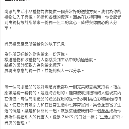
尚思的生活小品禮物為你提供一個非常好的送禮方案。我們為你的
禮物注入了喜悅、熱情和各樣的驚喜。因為在送禮同時，你會感覺
到由獨特設計所帶來一份獨一無二的窩心，值得與你關心的人分
享。
尚思禮品產品所帶給你的以下訊息:
為你所要送給的對象帶來一份
喜悅
。
樣送禮物和收禮物的人都感受到生活中的
積極
態度。
新穎
的設計都致力為你帶來
驚喜
。
展現出意念的
獨一性
，並能夠與人一起
分享
。
每一個尚思禮品的設計理念背後都以一個完美的意義支持着，禮品
應該是獨一獨特的，是適時合用的，能夠使收到禮物的人體現其內
在價值。每個尚思禮品的產品採用的是一系列明亮色彩和顯著的特
點，使它們有吸引力和在日常生活中也非常實用，集合並豐富了生
活的情趣，樂趣和休閒於一起。就是這樣使我們每一個產品成為你
想為你祝福別人的代言人，像是 ZAN’S 的口號一樣；“生活之好奇，
尚思的哲理。”