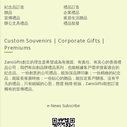
紀念品訂造
禮品訂造
贈品
企業禮品
宣傳禮品
家居生活贈品
辦公文具禮品
禮品批發
Custom Souvenirs | Corporate Gifts |
Premiums
ZansGifts創立的理念是希望成為有擔當、有責任、有良心的香港禮
品公司，我們有自創品牌禮品系列，也能根據客戶需求搜索適合的
紀念品。 一份創意的公司禮品，能加深品牌印象；一份精緻的紀念
品，能延長推廣時效；一份貼心的贈品，能拉近客戶關係。沒有平
凡的禮品，只有細膩的心思，態度·熱情·祝福，ZansGifts助您訂造
獨有的宣傳禮品。
e-News Subscribe