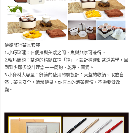
便攜旅行茶具套裝
1.小巧玲瓏：在便攜與美感之間，魚與熊掌可兼得。
2.輕巧簡約：茶道的精髓在禪「禪」，設計種運動茶道美學，回
到到少即多設計理念——簡約、乾淨、圓潤。
3.小身材大容量：舒適的使用體驗設計：茶盤的收納、取放自
然；茶具安全，清潔便易。你原本的泡茶習慣，不需要做改
變。