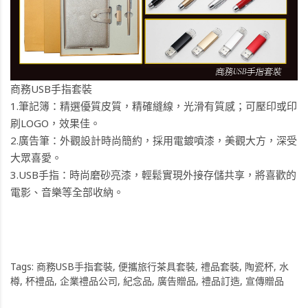
商務USB手指套裝
1.筆記簿：精選優質皮質，精確縫線，光滑有質感；可壓印或印
刷LOGO，效果佳。
2.廣告筆：外觀設計時尚簡約，採用電鍍噴漆，美觀大方，深受
大眾喜愛。
3.USB手指：時尚磨砂亮漆，輕鬆實現外接存儲共享，將喜歡的
電影、音樂等全部收納。
Tags:
商務USB手指套裝
,
便攜旅行茶具套裝
,
禮品套裝
,
陶瓷杯
,
水
樽
,
杯禮品
,
企業禮品公司
,
紀念品
,
廣告贈品
,
禮品訂造
,
宣傳贈品