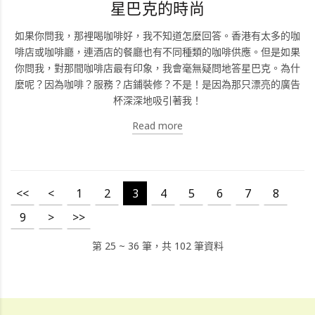
星巴克的時尚
如果你問我，那裡喝咖啡好，我不知道怎麼回答。香港有太多的咖
啡店或咖啡廳，連酒店的餐廳也有不同種類的咖啡供應。但是如果
你問我，對那間咖啡店最有印象，我會毫無疑問地答星巴克。為什
麼呢？因為咖啡？服務？店鋪裝修？不是！是因為那只漂亮的廣告
杯深深地吸引著我！
Read more
<<
<
1
2
3
4
5
6
7
8
9
>
>>
第 25 ~ 36 筆，共 102 筆資料